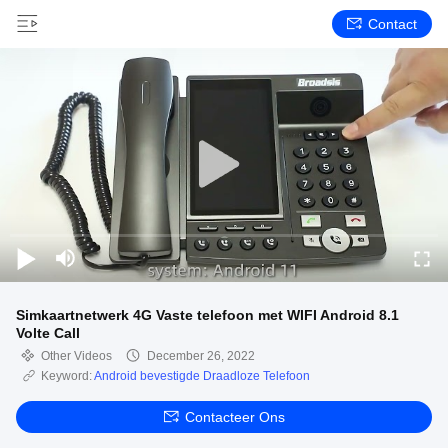
Contact
Simkaartnetwerk 4G Vaste telefoon met WIFI Android 8.1
Volte Call
Other Videos
December 26, 2022
Keyword:
Android bevestigde Draadloze Telefoon
Contacteer Ons