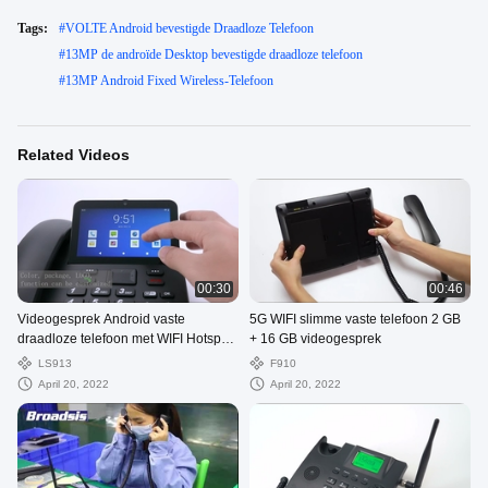
Tags:
#
VOLTE Android bevestigde Draadloze Telefoon
#
13MP de androïde Desktop bevestigde draadloze telefoon
#
13MP Android Fixed Wireless-Telefoon
Related Videos
00:30
00:46
Videogesprek Android vaste
5G WIFI slimme vaste telefoon 2 GB
draadloze telefoon met WIFI Hotspot
+ 16 GB videogesprek
Bluetooth
LS913
F910
April 20, 2022
April 20, 2022