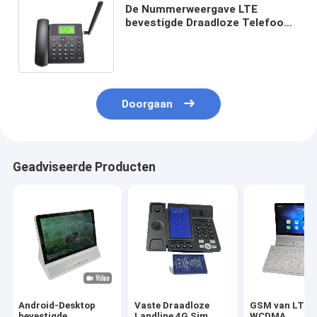
De Nummerweergave LTE
bevestigde Draadloze Telefoon,
LTE-Landline Telefoon met WIFI-
Hotspot
Doorgaan
Geadviseerde Producten
Android-Desktop
Vaste Draadloze
GSM van LTE
bevestigde
Landline 4G Sim
WCDMA