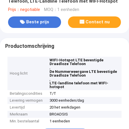
Telefoon, LTE-Landline Telefoon met WIFI-Hotspot
Prijs：negotiable
MOQ：1 eenheden
Beste prijs
Contact nu
Productomschrijving
WIFI-Hotspot LTE bevestigde
Draadloze Telefoon
,
De Nummerweergave LTE bevestigde
Hoog licht
Draadloze Telefoon
,
LTE-landline telefoon met WIFI-
hotspot
Betalingscondities
T/T
Levering vermogen
3000 eenheden/dag
Levertijd
20 het werkdagen
Merknaam
BROADSIS
Min. bestelaantal
1 eenheden