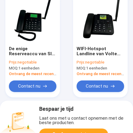
De enige
WIFI-Hotspot
Reserveaccu van SIM
Landline van Volte
Card Fixed Wireless
Compatibele
Prijs:
negotiable
Prijs:
negotiable
Phone 4G Volte
Telefoonsnummerweerg
MOQ:
1 eenheden
MOQ:
1 eenheden
Ontvang de meest recente Prijs
Ontvang de meest recente Prijs
Contact nu
Contact nu
Bespaar je tijd
Laat ons met u contact opnemen met de
beste producten.