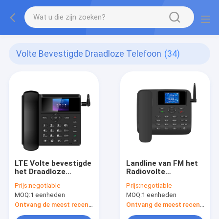
Volte Bevestigde Draadloze Telefoon
(34)
LTE Volte bevestigde
Landline van FM het
het Draadloze
Radiovolte
Telefoonboek van
Compatibele Spel
Prijs:
negotiable
Prijs:
negotiable
Telefoondual sim
van de Telefoons
MOQ:
1 eenheden
MOQ:
1 eenheden
SMS
Dubbele SOM MP3
Ontvang de meest recente Prijs
Ontvang de meest recente Prijs