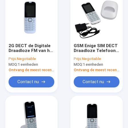
2G DECT de Digitale
GSM Enige SIM DECT
Draadloze FM van het
Draadloze Telefoon,
Telefoonmp3 Spel
DECT Landline
Prijs:
Negotiable
Prijs:
Negotiable
Radiosms-Product
Telefoons slechts
MOQ:
1 eenheden
MOQ:
1 eenheden
SMS
Ontvang de meest recente Prijs
Ontvang de meest recente Prijs
Contact nu
Contact nu
Thuis
Producten
Over ons