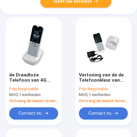
Geef uw vereiste
de Draadloze
Vertoning van de de
Telefoon van 4G
Telefoonkleur van
VOLTE DECT met 2G
LTE DECT de
Prijs:
Negotiable
Prijs:
Negotiable
3G Sim Card
Draadloze met
MOQ:
1 eenheden
MOQ:
1 eenheden
WCDMA-GSM SIM
Card
Ontvang de meest recente Prijs
Ontvang de meest recente Prijs
Contact nu
Contact nu