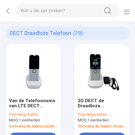
DECT Draadloze Telefoon
(19)
Van de Telefoonsms
2G DECT de
van LTE DECT
Draadloze
Draadloze de
Nummerweergave
Prijs:
Negotiable
Prijs:
Negotiable
Functienummerweergave
Dubbel SIM Card van
MOQ:
1 eenheden
MOQ:
1 eenheden
Dubbel SIM Card
het
Telefoontelefoonboek
Ontvang de meest recente Prijs
Ontvang de meest recente Prijs