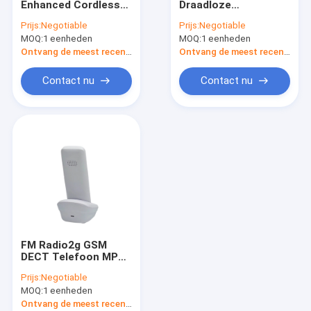
Enhanced Cordless-
Draadloze
SIM Card Wireless Phone
de Vraag van
Telefoonnummerweerga
Prijs:
Negotiable
Prijs:
Negotiable
Telefoonvolte
SIM Card Slot
MOQ:
Dubbel SIM Landline Phone
1 eenheden
MOQ:
1 eenheden
Ontvang de meest recente Prijs
Ontvang de meest recente Prijs
GSM Draadloze Desktoptelefoon
Contact nu
Contact nu
Vaste Draadloze Telefoon met Hotspot
4G de Router van WIFI LTE
FM Radio2g GSM
DECT Telefoon MP3
Dubbel SIM Card Slot
Prijs:
Negotiable
MOQ:
1 eenheden
Ontvang de meest recente Prijs