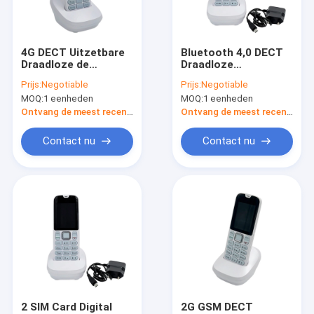
Contacteer ons
Shopping
4G DECT Uitzetbare
Bluetooth 4,0 DECT
Draadloze de
Draadloze
Nummerweergavereserveaccu
Telefoon4g LTE
Prijs:
Negotiable
Prijs:
Negotiable
van de Telefoonhd
Banden 2,4
MOQ:
1 eenheden
MOQ:
1 eenheden
Stem
Duimvertoning
Android bevestigde Draadloze Telefoon
Ontvang de meest recente Prijs
Ontvang de meest recente Prijs
Slimme Draadloze Landline Telefoon
Contact nu
Contact nu
4G vaste Draadloze Telefoon
LTE bevestigde Draadloze Telefoon
Volte bevestigde Draadloze Telefoon
De Draadloze Telefoon van het huisbureau
DECT Draadloze Telefoon
2 SIM Card Digital
2G GSM DECT