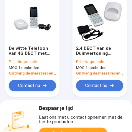
De witte Telefoon
2,4 DECT van de
van 4G DECT met
Duimvertoning
Bluetooth 4,0 Volte-
Draadloze Telefoon,
Prijs:
Negotiable
Prijs:
Negotiable
Vraag1000mah
de Draadloze
MOQ:
1 eenheden
MOQ:
1 eenheden
Batterij
Telefoon van LTE
DECT
Ontvang de meest recente Prijs
Ontvang de meest recente Prijs
Contact nu
Contact nu
Bespaar je tijd
Laat ons met u contact opnemen met de
beste producten.