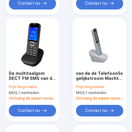
Contact nu
Contact nu
De multitaalgsm
van de de Telefoon5v
DECT FM SMS van de
gelijkstroom Macht
Telefoonhd Stem
van 4G LTE DECT de
Prijs:
Negotiable
Prijs:
Negotiable
MP3
Draadloze Adapter
MOQ:
1 eenheden
MOQ:
1 eenheden
Volte SMS
Ontvang de meest recente Prijs
Ontvang de meest recente Prijs
Contact nu
Contact nu