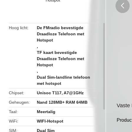
butto
Hoog licht
De FMradio bevestigde
Draadloze Telefoon met
Hotspot
,
TF kaart bevestigde
Draadloze Telefoon met
Hotspot
,
Dual Sim-landline telefoon
met hotspot
Chipset
Unisoc T117, A7@1GHz
Geheugen
Nand 128MB+ RAM 64MB
Vaste
Taal
Meertalig
Produc
WiFi
WIFI-Hotspot
SIM
Dual Sim