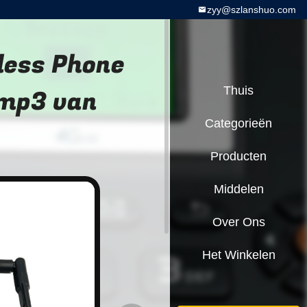
zyy@szlanshuo.com
less Phone
mp3 van
Thuis
Categorieën
Producten
Middelen
Over Ons
Het Winkelen