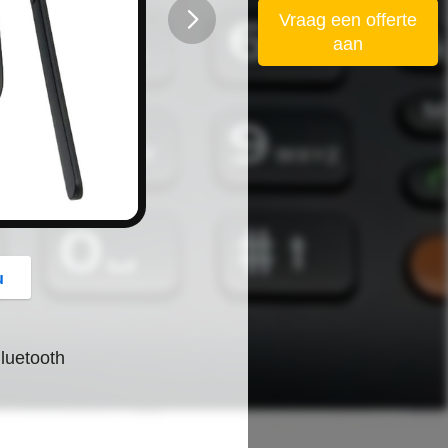
Vraag een offerte
aan
button
u
luetooth