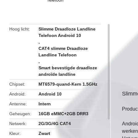
butto
Hoog licht
Slimme Draadloze Landline
Telefoon Android 10
,
CAT4 slimme Draadloze
Landline Telefoon
,
Smart bevestigde draadloze
androïde landline
Chipset
MT6579-quand-Kern 1.5GHz
Slimme
Android
Android 10
Antenne
Intern
Produc
Geheugen
16GB eMMC+2GB DRR3
Netwerk
2G/3G/4G CAT4
Android
werkend
Kleur
Zwart