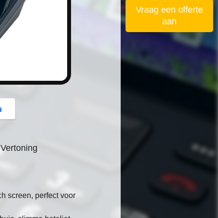
button
Vraag een offerte
aan
u
 Vertoning
h screen, perfect voor