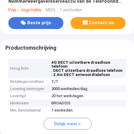
Nummerweergavereserveaccu van de Telefoonhd
Stem
Prijs：negotiable
MOQ：1 eenheden
Beste prijs
Contact nu
Productomschrijving
4G DECT uitzetbare draadloze
telefoon
Hoog licht
,
DECT uitzetbare draadloze telefoon
,
2.4in DECT antwoordtelefoon
Betalingscondities
T/T
Levering vermogen
3000 eenheden/dag
Levertijd
20 het werkdagen
Merknaam
BROADSIS
Min. bestelaantal
1 eenheden
Bekijk meer