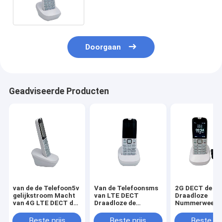
van de Telefoonhd Stem
Doorgaan
Geadviseerde Producten
van de de Telefoon5v
Van de Telefoonsms
2G DECT de
gelijkstroom Macht
van LTE DECT
Draadloze
van 4G LTE DECT de
Draadloze de
Nummerweerg
Draadloze Adapter
Functienummerweergave
Dubbel SIM Ca
Volte SMS
Dubbel SIM Card
het
Beste prijs
Beste prijs
Beste pri