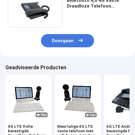
Bluetooth 4,0 4G Vaste
Draadloze Telefoon
Dubbel SIM Card
Doorgaan
Geadviseerde Producten
4G LTE Volte
Meertalige 4G LTE
4G LTE Androi
bevestigde
vaste telefoon met
bevestigde het