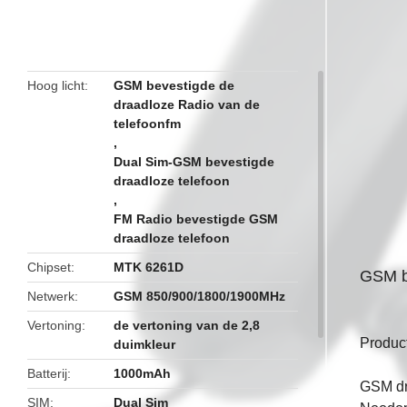
butto
Hoog licht
GSM bevestigde de
draadloze Radio van de
telefoonfm
,
Dual Sim-GSM bevestigde
draadloze telefoon
,
FM Radio bevestigde GSM
draadloze telefoon
Chipset
MTK 6261D
GSM b
Netwerk
GSM 850/900/1800/1900MHz
Vertoning
de vertoning van de 2,8
Produc
duimkleur
Batterij
1000mAh
GSM dr
SIM
Dual Sim