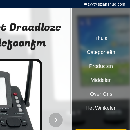
zyy@szlanshuo.com
t Draadloze
elefoonfm
Thuis
Categorieën
Producten
Middelen
Over Ons
Het Winkelen