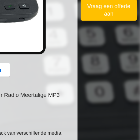
button
Vraag een offerte
aan
u
r Radio Meertalige MP3
ck van verschillende media.