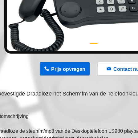
n
Prijs opvragen
Contact n
evestigde Draadloze het Schermfm van de Telefoonkleu
tomschrijving
aadloze de
steunfm/mp3 van de
Desktop
telefoon LS980 playba