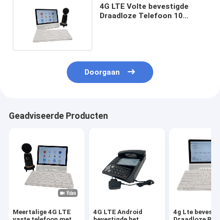
4G LTE Volte bevestigde
Draadloze Telefoon 10
Duimvertoning Android 11
Doorgaan
Geadviseerde Producten
Meertalige 4G LTE
4G LTE Android
4g Lte bevesti
vaste telefoon met
bevestigde het
Draadloze Batt