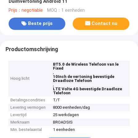
Duimvertoning Android 11
Prijs：negotiable
MOQ：1 eenheden
Beste prijs
Contact nu
Productomschrijving
BT5.0 de Wireless Telefoon van le
Fixed
,
10Inch de vertoning bevestigde
Hoog licht
Draadloze Telefoon
,
LTE Volte 4G bevestigde Draadloze
Telefoon
Betalingscondities
T/T
Levering vermogen
8000 eenheden/dag
Levertijd
25 werkdagen
Merknaam
BROADSIS
Min. bestelaantal
1 eenheden