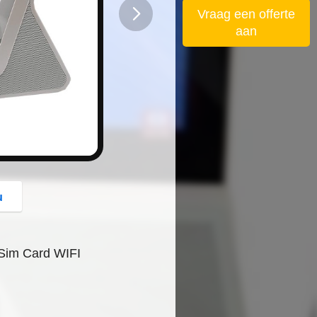
Vraag een offerte
aan
button
u
 Sim Card WIFI