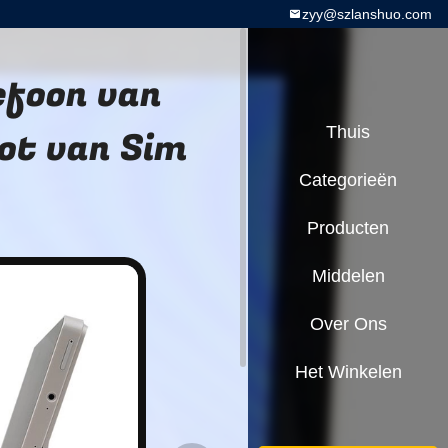
zyy@szlanshuo.com
efoon van
ot van Sim
Thuis
Categorieën
Producten
Middelen
Over Ons
Het Winkelen