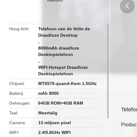
butto
Hoog licht
Telefoon van de Volte de
Draadloze Desktop
,
8000mAh draadloze
Desktoptelefoon
,
WIFI-Hotspot Draadloze
Desktoptelefoon
Chipset
MT6579-quand-Kern 1.5GHz
Batterij
mAh 8000
Geheugen
64GB ROM+4GB RAM
Telefo
Taal
Meertalig
Camera
13 miljoen pixel
Produc
WIFI
2.4/5.8GHz WIFI