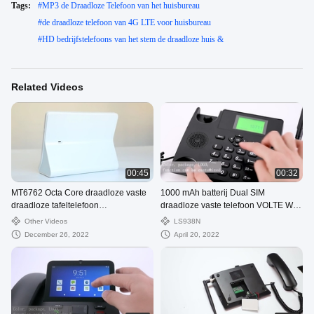
Tags:
#
MP3 de Draadloze Telefoon van het huisbureau
#
de draadloze telefoon van 4G LTE voor huisbureau
#
HD bedrijfstelefoons van het stem de draadloze huis &
Related Videos
00:45
00:32
MT6762 Octa Core draadloze vaste
1000 mAh batterij Dual SIM
draadloze tafeltelefoon
draadloze vaste telefoon VOLTE WIFI
Ondersteuning HD Camera Touch
Hotspot
Other Videos
LS938N
December 26, 2022
April 20, 2022