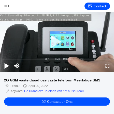
Contact
2G GSM vaste draadloze vaste telefoon Meertalige SMS
LS980
April 20, 2022
Keyword:
De Draadloze Telefoon van het huisbureau
Contacteer Ons