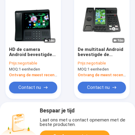
HD de camera
De multitaal Android
Android bevestigde
bevestigde de
de Draadloze
Draadloze Lens van
Prijs:
negotiable
Prijs:
negotiable
Vertoning van de
de het
MOQ:
1 eenheden
MOQ:
1 eenheden
Telefoon Grote
Videogesprekaanraking
Aanraking
van de Telefoonhd
Ontvang de meest recente Prijs
Ontvang de meest recente Prijs
Stem
Contact nu
Contact nu
Bespaar je tijd
Laat ons met u contact opnemen met de
beste producten.