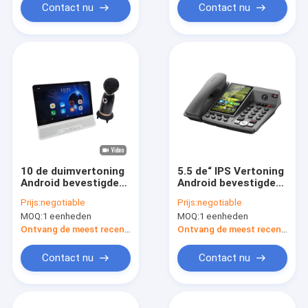
Contact nu
Contact nu
10 de duimvertoning
5.5 de“ IPS Vertoning
Android bevestigde
Android bevestigde
het Draadloze Geluid
de Draadloze Vraag
Prijs:
negotiable
Prijs:
negotiable
van het
van Telefoonvolte
MOQ:
1 eenheden
MOQ:
1 eenheden
Telefoonvideogesprek
HD
Ontvang de meest recente Prijs
Ontvang de meest recente Prijs
Contact nu
Contact nu