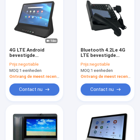
4G LTE Android
Bluetooth 4.2Le 4G
bevestigde
LTE bevestigde
Draadloze MTK Octa
Draadloze Telefoon
Prijs:
negotiable
Prijs:
negotiable
van de
met Wifi-Hotspot
MOQ:
1 eenheden
MOQ:
1 eenheden
Desktoptelefoon
Kern 8000mAh
Ontvang de meest recente Prijs
Ontvang de meest recente Prijs
Contact nu
Contact nu
Huis
Producten
Ongeveer ons