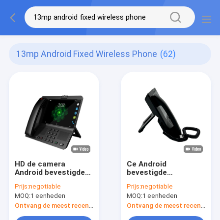
13mp Android Fixed Wireless Phone
(62)
HD de camera
Ce Android
Android bevestigde
bevestigde
Draadloze Telefoon
Draadloze Telefoon,
Prijs:
negotiable
Prijs:
negotiable
installeert de Vraag
de Vaste Draadloze
MOQ:
1 eenheden
MOQ:
1 eenheden
van Apps VOLTE
Telefoon van 4G LTE
met WIFI-Hotspot
Ontvang de meest recente Prijs
Ontvang de meest recente Prijs