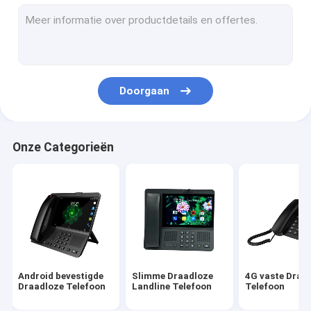
Volte bevestigde Draadloze Telefoon
De Draadloze Telefoon van het huisbureau
DECT Draadloze Telefoon
Doorgaan
SIM Card Wireless Phone
Dubbel SIM Landline Phone
Onze Categorieën
GSM Draadloze Desktoptelefoon
Vaste Draadloze Telefoon met Hotspot
4G de Router van WIFI LTE
Android bevestigde
Slimme Draadloze
4G vaste Draa
Draadloze Telefoon
Landline Telefoon
Telefoon