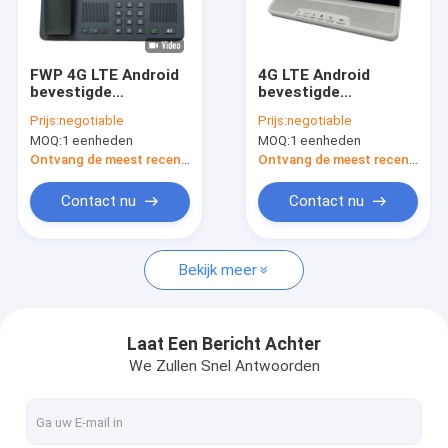
Fabrieksreis
Kwaliteitscontrole
FWP 4G LTE Android
4G LTE Android
bevestigde
bevestigde
Contacteer ons
Draadloze Vouwbare
Draadloze
Prijs:
negotiable
Prijs:
negotiable
het Wereldwijde
Desktoptelefoon 10
MOQ:
1 eenheden
MOQ:
1 eenheden
netwerksteun van de
Duimlcd het Scherm
Nieuws
Desktoptelefoon
Bluetooth
Ontvang de meest recente Prijs
Ontvang de meest recente Prijs
Shopping
Contact nu
Contact nu
Bekijk meer
Android bevestigde Draadloze Telefoon
Slimme Draadloze Landline Telefoon
Laat Een Bericht Achter
We Zullen Snel Antwoorden
4G vaste Draadloze Telefoon
LTE bevestigde Draadloze Telefoon