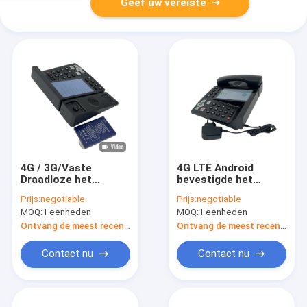
Geef uw vereiste
4G / 3G/Vaste
4G LTE Android
Draadloze het
bevestigde het
Bureautelefoon
Draadloze
Prijs:
negotiable
Prijs:
negotiable
13MP Camera Wifi
Videogesprek van de
MOQ:
1 eenheden
MOQ:
1 eenheden
Hotspot van 2G
Desktoptelefoon 5,5
Android
Duimtouch screen
Ontvang de meest recente Prijs
Ontvang de meest recente Prijs
Contact nu
Contact nu