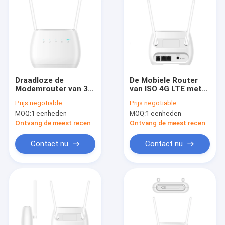
Draadloze de
De Mobiele Router
Modemrouter van 3G
van ISO 4G LTE met
4G LTE met Enig SIM
de Haven van SIM
Prijs:
negotiable
Prijs:
negotiable
Card
Card Slot RJ11
MOQ:
1 eenheden
MOQ:
1 eenheden
Ethernet
Ontvang de meest recente Prijs
Ontvang de meest recente Prijs
Contact nu
Contact nu
Huis
Producten
Ongeveer ons