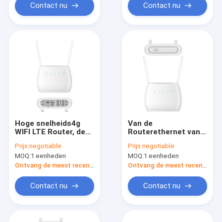
Contact nu
Contact nu
Hoge snelheids4g
Van de
WIFI LTE Router, de
Routerethernet van
Modemrouter van 4G
CAT4 4G WIFI LTE de
Prijs:
negotiable
Prijs:
negotiable
LTE met SIM Card
Spraakoproep van de
MOQ:
1 eenheden
MOQ:
1 eenheden
Slot
Havensms
Ontvang de meest recente Prijs
Ontvang de meest recente Prijs
Contact nu
Contact nu