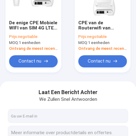
Fabrieksreis
Kwaliteitscontrole
De enige CPE Mobiele
CPE van de
WIFI van SIM 4G LTE
Routerwifi van
Contacteer ons
Vraag SMS van
150Mbps 4G LTE de
Prijs:
negotiable
Prijs:
negotiable
Routerpstn Volte
Draadloze Mifi Vraag
MOQ:
1 eenheden
MOQ:
1 eenheden
van PSTN VOLTE
Nieuws
Ontvang de meest recente Prijs
Ontvang de meest recente Prijs
Shopping
Contact nu
Contact nu
Android bevestigde Draadloze Telefoon
Laat Een Bericht Achter
We Zullen Snel Antwoorden
Slimme Draadloze Landline Telefoon
4G vaste Draadloze Telefoon
LTE bevestigde Draadloze Telefoon