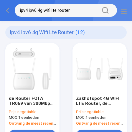
Ipv4 Ipv6 4g Wifi Lte Router
(12)
de Router FOTA
Zakhotspot 4G WIFI
TR069 van 300Mbps
LTE Router, de
IPV4 IPV6 4G WIFI LTE
Routercpe SMS SIM
Prijs:
negotiable
Prijs:
negotiable
Card Slot van 4G LTE
MOQ:
1 eenheden
MOQ:
1 eenheden
300mbps
Ontvang de meest recente Prijs
Ontvang de meest recente Prijs