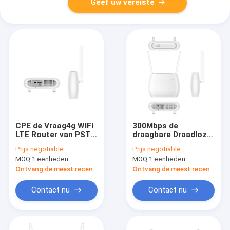
Geef uw vereiste
CPE de Vraag4g WIFI
300Mbps de
LTE Router van PSTN
draagbare Draadloze
VOLTE, de Router van
Router IP QoS IPV4
Prijs:
negotiable
Prijs:
negotiable
4G LTE Mifi met SIM
IPV6 van 4G LTE WIFI
MOQ:
1 eenheden
MOQ:
1 eenheden
Card
Ontvang de meest recente Prijs
Ontvang de meest recente Prijs
Contact nu
Contact nu