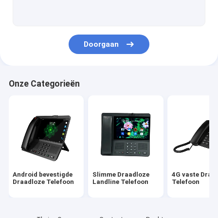
Volte bevestigde Draadloze Telefoon
De Draadloze Telefoon van het huisbureau
Doorgaan
DECT Draadloze Telefoon
SIM Card Wireless Phone
Onze Categorieën
Dubbel SIM Landline Phone
GSM Draadloze Desktoptelefoon
Vaste Draadloze Telefoon met Hotspot
4G de Router van WIFI LTE
Android bevestigde
Slimme Draadloze
4G vaste Draa
Draadloze Telefoon
Landline Telefoon
Telefoon