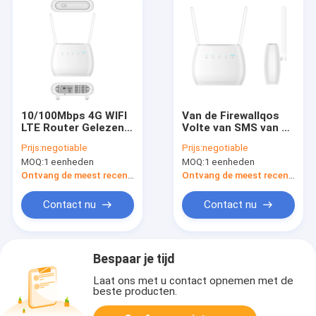
10/100Mbps 4G WIFI
Van de Firewallqos
LTE Router Gelezen
Volte van SMS van de
SMS IPV4 IPV6
hoge snelheids4g
Prijs:
negotiable
Prijs:
negotiable
WIFI LTE Router de
MOQ:
1 eenheden
MOQ:
1 eenheden
Vraag VPN
Ontvang de meest recente Prijs
Ontvang de meest recente Prijs
Contact nu
Contact nu
Bespaar je tijd
Laat ons met u contact opnemen met de
beste producten.