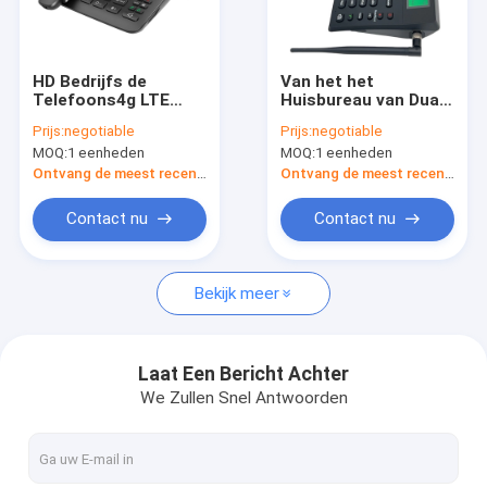
Fabrieksreis
Kwaliteitscontrole
HD Bedrijfs de
Van het het
Telefoons4g LTE
Huisbureau van Dual
Contacteer ons
Reserveaccu van het
Sim 4G Telefoonboek
Prijs:
negotiable
Prijs:
negotiable
stem Draadloze Huis
van de de
MOQ:
1 eenheden
MOQ:
1 eenheden
&
Telefoonreserveaccu
Nieuws
het Draadloze
Ontvang de meest recente Prijs
Ontvang de meest recente Prijs
Shopping
Contact nu
Contact nu
Bekijk meer
Android bevestigde Draadloze Telefoon
Slimme Draadloze Landline Telefoon
Laat Een Bericht Achter
We Zullen Snel Antwoorden
4G vaste Draadloze Telefoon
LTE bevestigde Draadloze Telefoon