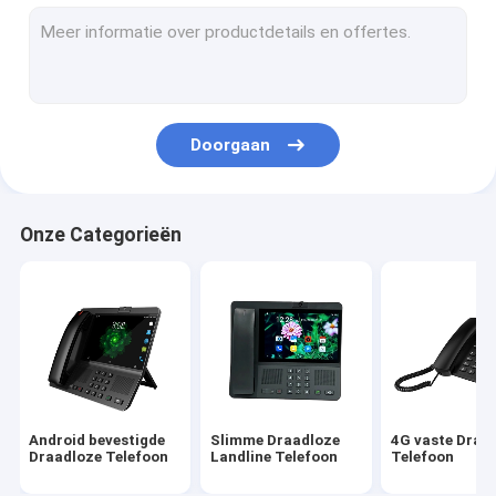
Volte bevestigde Draadloze Telefoon
De Draadloze Telefoon van het huisbureau
DECT Draadloze Telefoon
Doorgaan
SIM Card Wireless Phone
Dubbel SIM Landline Phone
Onze Categorieën
GSM Draadloze Desktoptelefoon
Vaste Draadloze Telefoon met Hotspot
4G de Router van WIFI LTE
Android bevestigde
Slimme Draadloze
4G vaste Draa
Draadloze Telefoon
Landline Telefoon
Telefoon