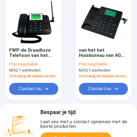
FWP-de Draadloze
van het het
Telefoon van het
Huisbureau van 4G
Huisbureau,
LTE de Draadloze
Prijs:
negotiable
Prijs:
negotiable
Desktoptelefoon
Telefoon Bluetooth
MOQ:
1 eenheden
MOQ:
1 eenheden
met Hotspot van SIM
4,0 SMS-
Card And WIFI
Nummerweergave
Ontvang de meest recente Prijs
Ontvang de meest recente Prijs
Contact nu
Contact nu
Bespaar je tijd
Laat ons met u contact opnemen met de
beste producten.