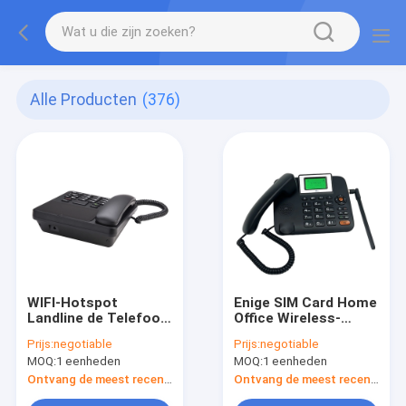
Alle Producten
(376)
WIFI-Hotspot
Enige SIM Card Home
Landline de Telefoon
Office Wireless-
installeert de Lens
Telefoongelijkstroom
Prijs:
negotiable
Prijs:
negotiable
van de de
Contactdoos
MOQ:
1 eenheden
MOQ:
1 eenheden
Geluidenaanraking
van APPs HD
Ontvang de meest recente Prijs
Ontvang de meest recente Prijs