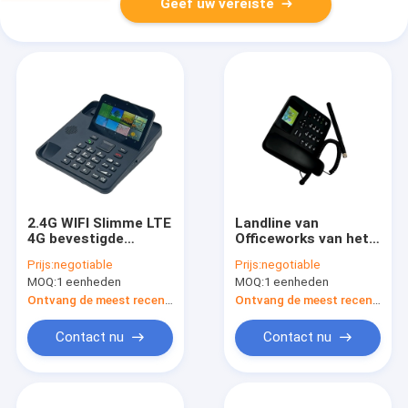
Geef uw vereiste
2.4G WIFI Slimme LTE
Landline van
4G bevestigde
Officeworks van het
Draadloos Landline
telefoonboekhuis
Prijs:
negotiable
Prijs:
negotiable
Videogesprek SIM
Telefoons LTE
MOQ:
1 eenheden
MOQ:
1 eenheden
Card
Dubbel SIM Card
Ontvang de meest recente Prijs
Ontvang de meest recente Prijs
Contact nu
Contact nu