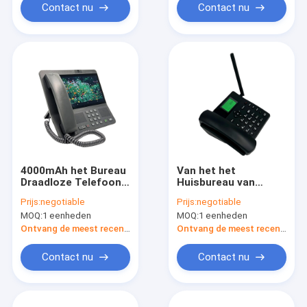
Contact nu
Contact nu
4000mAh het Bureau
Van het het
Draadloze Telefoon
Huisbureau van
van het batterijhuis,
VOLTE LTE de
Prijs:
negotiable
Prijs:
negotiable
de Vaste Draadloze
Draadloze Telefoon
MOQ:
1 eenheden
MOQ:
1 eenheden
Telefoon van 4G LTE
met SIM Card
Ontvang de meest recente Prijs
Ontvang de meest recente Prijs
Contact nu
Contact nu