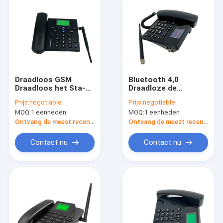
Draadloos GSM
Bluetooth 4,0
Draadloos het Sta-
Draadloze de
caravanbureau
Telefoonhd Stem van
Prijs:
negotiable
Prijs:
negotiable
slechts SMS van de
het Huisbureau
MOQ:
1 eenheden
MOQ:
1 eenheden
Desktoptelefoon
Ontvang de meest recente Prijs
Ontvang de meest recente Prijs
Contact nu
Contact nu
Huis
Producten
Ongeveer ons