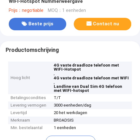
WIFI-Hotspot Nummerweergave
Prijs：negotiable
MOQ：1 eenheden
Beste prijs
Contact nu
Productomschrijving
4G vaste draadloze telefoon met
WIFI-Hotspot
,
Hoog licht
4G vaste draadloze telefoon met WIFI
,
Landline van Dual Sim 4G telefoon
met WIFI-hotspot
Betalingscondities
T/T
Levering vermogen
3000 eenheden/dag
Levertijd
20 het werkdagen
Merknaam
BROADSIS
Min. bestelaantal
1 eenheden