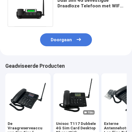
Dual Sim 4G bevestigde
Draadloze Telefoon met WIFI-
Hotspot Nummerweergave
Doorgaan
Geadviseerde Producten
De
Unisoc T117 Dubbele
Externe
Vraagreserveaccu
4G Sim Card Desktop
Antennehotsp