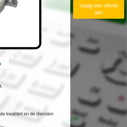
button
Vraag een offerte
aan
u
A
de kwaliteit en de diensten