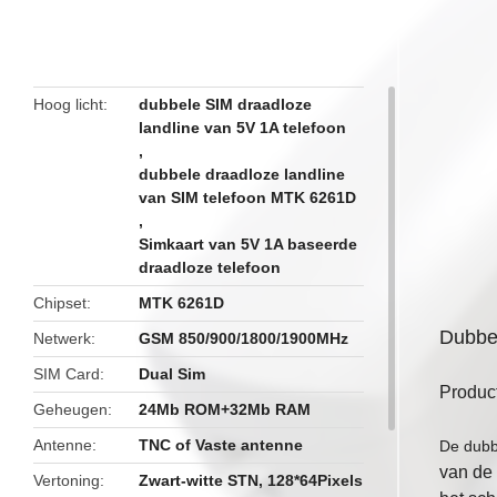
butto
Hoog licht
dubbele SIM draadloze
landline van 5V 1A telefoon
,
dubbele draadloze landline
van SIM telefoon MTK 6261D
,
Simkaart van 5V 1A baseerde
draadloze telefoon
Chipset
MTK 6261D
Dubbe
Netwerk
GSM 850/900/1800/1900MHz
SIM Card
Dual Sim
Produc
Geheugen
24Mb ROM+32Mb RAM
Antenne
TNC of Vaste antenne
De dubb
van de
Vertoning
Zwart-witte STN, 128*64Pixels