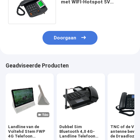
met WIFI-Hotspot 5V
gelijkstroom Machtsadapter
Doorgaan
Geadviseerde Producten
Landline van de
Dubbel Sim
TNC of de Vas
Voltehd Stem FWP
Bluetooth 4,0 4G-
antenne beves
4G Telefoon
Landline Telefoon
de Draadloze 