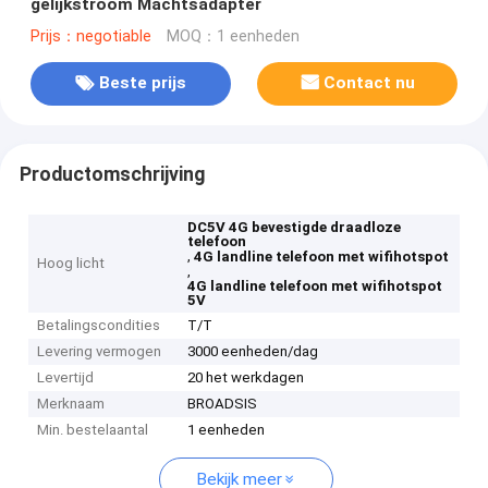
gelijkstroom Machtsadapter
Prijs：negotiable
MOQ：1 eenheden
Beste prijs
Contact nu
Productomschrijving
DC5V 4G bevestigde draadloze
telefoon
,
4G landline telefoon met wifihotspot
Hoog licht
,
4G landline telefoon met wifihotspot
5V
Betalingscondities
T/T
Levering vermogen
3000 eenheden/dag
Levertijd
20 het werkdagen
Merknaam
BROADSIS
Min. bestelaantal
1 eenheden
Bekijk meer