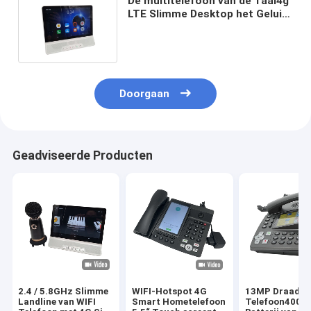
De multitelefoon van de Taal4g
LTE Slimme Desktop het Geluid
van de 10 Duimvertoning HD
Doorgaan
Geadviseerde Producten
2.4 / 5.8GHz Slimme
WIFI-Hotspot 4G
13MP Draadlo
Landline van WIFI
Smart Hometelefoon
Telefoon4000