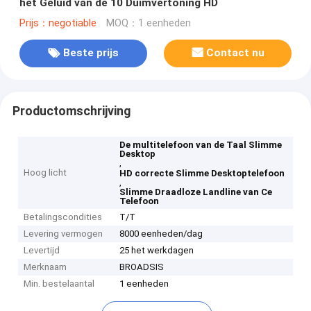
het Geluid van de 10 Duimvertoning HD
Prijs：negotiable
MOQ：1 eenheden
Beste prijs
Contact nu
Productomschrijving
De multitelefoon van de Taal Slimme
Desktop
,
Hoog licht
HD correcte Slimme Desktoptelefoon
,
Slimme Draadloze Landline van Ce
Telefoon
Betalingscondities
T/T
Levering vermogen
8000 eenheden/dag
Levertijd
25 het werkdagen
Merknaam
BROADSIS
Min. bestelaantal
1 eenheden