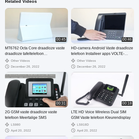
Related Videos
00:45
00:46
MT6762 Octa Core draadloze vaste
HD-camera Android Vaste draadloze
draadloze tafeltelefoon
telefoon Installeer apps VOLTE-
Ondersteuning HD Camera Touch
oproep
Other Videos
Other Videos
December 26, 2022
December 26, 2022
00:31
00:18
2G GSM vaste draadloze vaste
LTE HD Voice Wireless Dual SIM
telefoon Meertalige SMS
GSM Vaste telefoon Kleurendisplay
LS980
LS918D
April 20, 2022
April 20, 2022