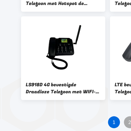
Telefoon met Hotspot de
Telefo
Uitbreiding van de Bandopslag
240V I
LS918D 4G bevestigde
LTE be
Draadloze Telefoon met WIFI-
Telefo
Hotspot Band Dubbel SIM Card
van d
Slot
1