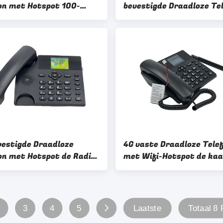
on met Hotspot 100-
bevestigde Draadloze Te
nput5v 1A Output
met de Stem van WIFI H
vestigde Draadloze
4G vaste Draadloze Tele
on met Hotspot de Radio
met Wifi-Hotspot de ka
e Wekkerfm
Stem van Dual Sim
2
3
4
5
Laatste
Totaal 8 