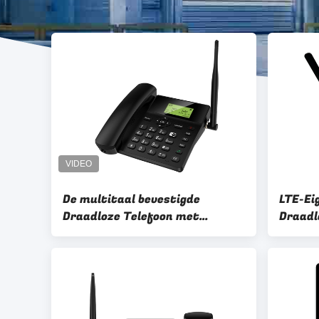
De multitaal bevestigde
LTE-Ei
Draadloze Telefoon met
Draadl
Hotspot 2.4G WIFI Twee SIM
Hotspo
FM Rad