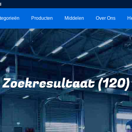
d
tegorieën
Producten
Middelen
Over Ons
He
Zoekresultaat (120)