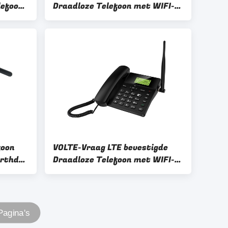
lefoon
Draadloze Telefoon met WIFI-
D
Hotspot Nummerweergave
foon
VOLTE-Vraag LTE bevestigde
arthd
Draadloze Telefoon met WIFI-
Hotspot Bluetooth
Pagina's