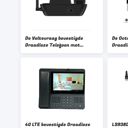
De Voltevraag bevestigde
De Oct
Draadloze Telefoon met
Draadl
Hotspot Dubbel SIM Card Slot
Hotspo
Duima
4G LTE bevestigde Draadloze
LS938D