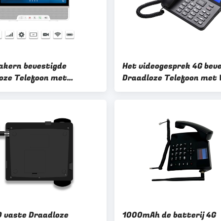
akern bevestigde
Het videogesprek 4G bev
oze Telefoon met
Draadloze Telefoon met 
t de Vertoning van de 10
Hotspot 2GB + 16GB
anraking
 vaste Draadloze
1000mAh de batterij 4G