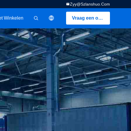
Zyy@szlanshuo.com
t Winkelen
Vraag een offerte aan
描述