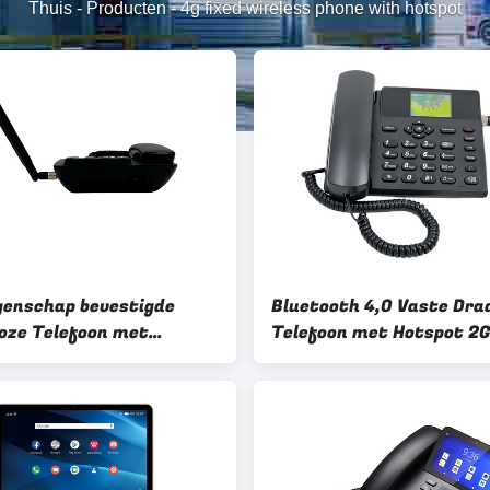
Thuis
-
Producten
-
4g fixed wireless phone with hotspot
genschap bevestigde
Bluetooth 4,0 Vaste Dra
oze Telefoon met
Telefoon met Hotspot 2G
t Dubbele 4G SIM Card
Netwerk
iofunctie