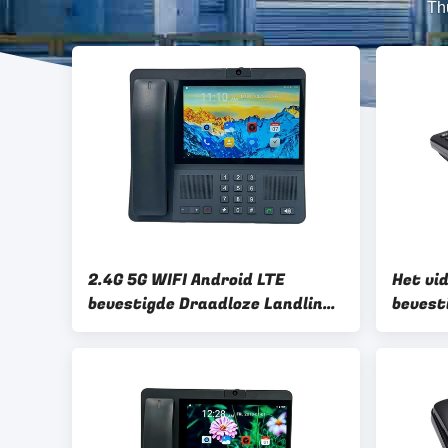
Th
2.4G 5G WIFI Android LTE
Het vi
bevestigde Draadloze Landline
bevest
4G SIM Network Video Phone
met WI