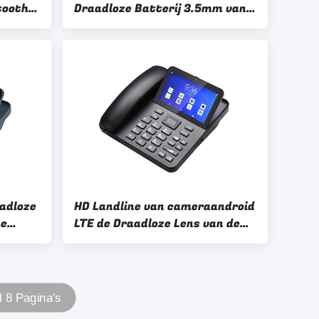
tooth
Draadloze Batterij 3.5mm van
Telefoonliion Audiohefboom
adloze
HD Landline van cameraandroid
me
LTE de Draadloze Lens van de
IM Card
Telefoonaanraking Grote
Batterij
l 8 Pagina's