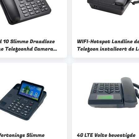
d 10 Slimme Draadloze
WIFI-Hotspot Landline d
ne Telefoonhd Camera
Telefoon installeert de 
aal
van de de Geluidenaanra
van APPs HD
Vertonings Slimme
4G LTE Volte bevestigde