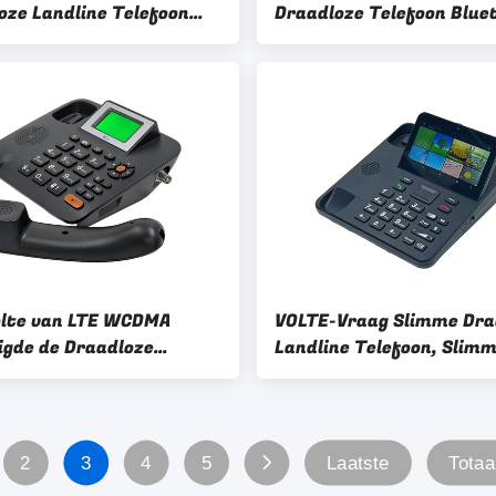
oze Landline Telefoon
Draadloze Telefoon Blue
d 10
4,0 Multitaal
lte van LTE WCDMA
VOLTE-Vraag Slimme Dra
igde de Draadloze
Landline Telefoon, Slim
ing van de Telefoonkleur
Landline Telefoon met S
Slot
2
3
4
5
Laatste
Totaa