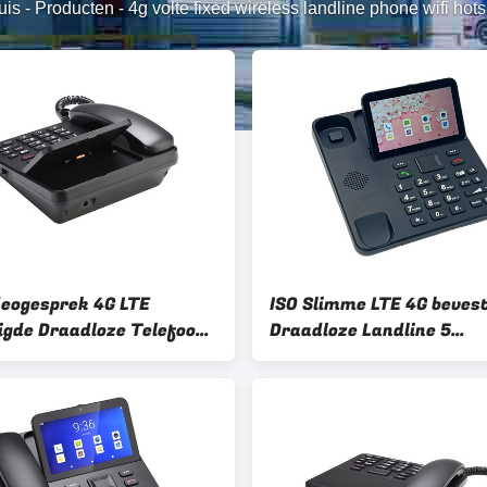
uis
-
Producten
-
4g volte fixed wireless landline phone wifi hot
deogesprek 4G LTE
ISO Slimme LTE 4G beves
igde Draadloze Telefoon
Draadloze Landline 5
FI-Hotspot
Duimtouch screen