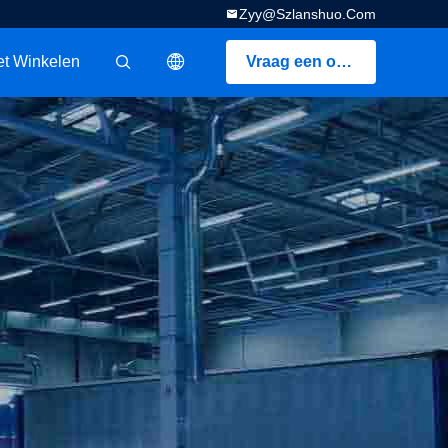
Zyy@szlanshuo.com
t Winkelen
Vraag een offerte aan
描述