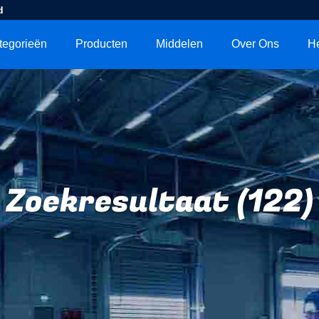
d
tegorieën
Producten
Middelen
Over Ons
He
Zoekresultaat (122)