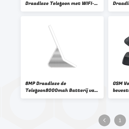
Draadloze Telefoon met WIFI-
Draadl
Hotspot MP3 Spelfm Radiosms
Androi
8MP Draadloze de
GSM Vo
Telefoon8000mah Batterij van
bevest
HD Camera Volte Fixed
Verton
1