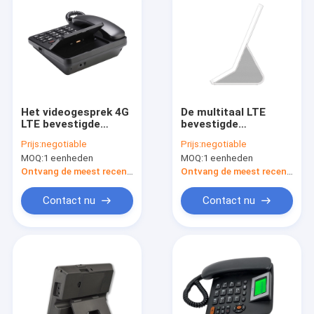
Het videogesprek 4G
De multitaal LTE
LTE bevestigde
bevestigde
Draadloze Telefoon
Draadloze Telefoon,
Prijs:
negotiable
Prijs:
negotiable
met WIFI-Hotspot
Draadloze Landline
MOQ:
1 eenheden
MOQ:
1 eenheden
van Android LTE
Telefoon
Ontvang de meest recente Prijs
Ontvang de meest recente Prijs
Contact nu
Contact nu
Huis
Producten
Ongeveer ons