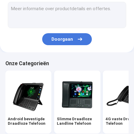
Volte bevestigde Draadloze Telefoon
De Draadloze Telefoon van het huisbureau
DECT Draadloze Telefoon
Doorgaan
SIM Card Wireless Phone
Dubbel SIM Landline Phone
Onze Categorieën
GSM Draadloze Desktoptelefoon
Vaste Draadloze Telefoon met Hotspot
4G de Router van WIFI LTE
Android bevestigde
Slimme Draadloze
4G vaste Draa
Draadloze Telefoon
Landline Telefoon
Telefoon