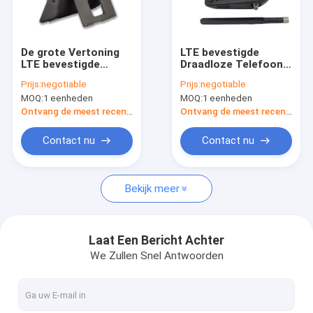
Fabrieksreis
Kwaliteitscontrole
De grote Vertoning
LTE bevestigde
LTE bevestigde
Draadloze Telefoon
Contacteer ons
Draadloze Telefoon
4G met Volte-Steun
Prijs:
negotiable
Prijs:
negotiable
Multitaal Grote
en WIFI-Hotspot
MOQ:
1 eenheden
MOQ:
1 eenheden
Batterij
Nieuws
Ontvang de meest recente Prijs
Ontvang de meest recente Prijs
Shopping
Contact nu
Contact nu
Bekijk meer
Android bevestigde Draadloze Telefoon
Slimme Draadloze Landline Telefoon
Laat Een Bericht Achter
We Zullen Snel Antwoorden
4G vaste Draadloze Telefoon
LTE bevestigde Draadloze Telefoon