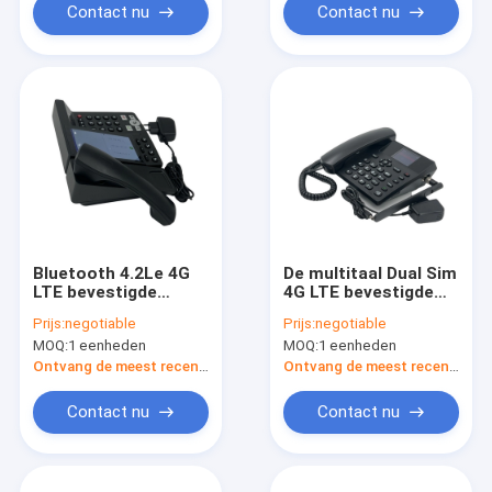
Contact nu
Contact nu
Bluetooth 4.2Le 4G
De multitaal Dual Sim
LTE bevestigde
4G LTE bevestigde
Draadloze Telefoon
Draadloze Telefoon
Prijs:
negotiable
Prijs:
negotiable
met Wifi-Hotspot
2,4 Duimvertoning
MOQ:
1 eenheden
MOQ:
1 eenheden
Ontvang de meest recente Prijs
Ontvang de meest recente Prijs
Contact nu
Contact nu