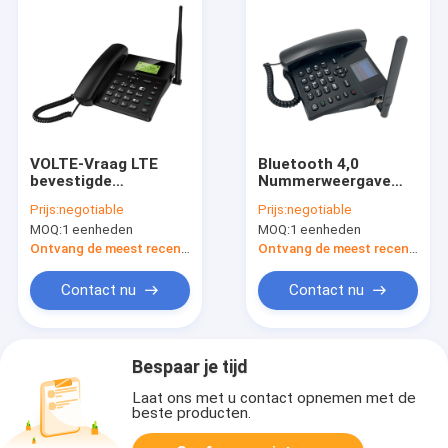
VOLTE-Vraag LTE
Bluetooth 4,0
bevestigde
Nummerweergave
Draadloze Telefoon
van de de Telefoonhd
Prijs:
negotiable
Prijs:
negotiable
met WIFI-Hotspot
Spraakoproep van 4G
MOQ:
1 eenheden
MOQ:
1 eenheden
Bluetooth
de LTE Vaste
Draadloze
Ontvang de meest recente Prijs
Ontvang de meest recente Prijs
Contact nu
Contact nu
Bespaar je tijd
Laat ons met u contact opnemen met de
beste producten.