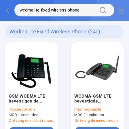
Wcdma Lte Fixed Wireless Phone
(240)
GSM WCDMA LTE
WCDMA-GSM LTE
bevestigde de
bevestigde
Draadloze Batterij
Draadloze Telefoon
Prijs:
negotiable
Prijs:
negotiable
van de Telefoonhd
Multitaal Bluetooth
MOQ:
1 eenheden
MOQ:
1 eenheden
Stem 1000mAh
Ontvang de meest recente Prijs
Ontvang de meest recente Prijs