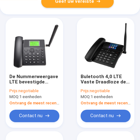
Geef uw vereiste
De Nummerweergave
Buletooth 4,0 LTE
LTE bevestigde
Vaste Draadloze de
Draadloze Telefoon,
Vertonings1000mah
Prijs:
negotiable
Prijs:
negotiable
LTE-Landline
Reserveaccu van de
MOQ:
1 eenheden
MOQ:
1 eenheden
Telefoon met WIFI-
Telefoonkleur
Hotspot
Ontvang de meest recente Prijs
Ontvang de meest recente Prijs
Contact nu
Contact nu