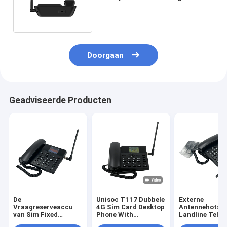
SIM Landline Phone VOLTE
Doorgaan
Geadviseerde Producten
De
Unisoc T117 Dubbele
Externe
Vraagreserveaccu
4G Sim Card Desktop
Antennehotsp
van Sim Fixed
Phone With
Landline Telef
Wireless Phone Volte
Bluetooth 4,0
met Dubbel Si