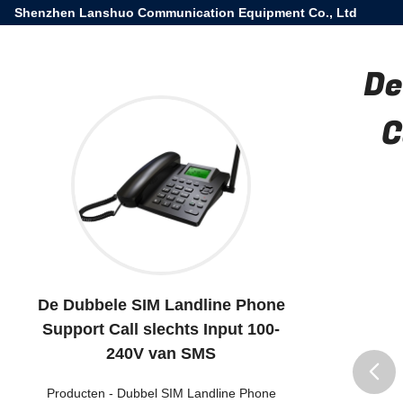
Shenzhen Lanshuo Communication Equipment Co., Ltd
De
C
De Dubbele SIM Landline Phone
Support Call slechts Input 100-
240V van SMS
Producten
-
Dubbel SIM Landline Phone