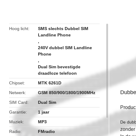
butto
Hoog licht
SMS slechts Dubbel SIM
Landline Phone
,
240V dubbel SIM Landline
Phone
,
Dual Sim bevestigde
draadloze telefoon
Chipset
MTK 6261D
Dubbel
Netwerk
GSM 850/900/1800/1900MHz
SIM Card
Dual Sim
Produc
Garantie
1 jaar
Muziek
MP3
De dubb
zonder
Radio
FMradio