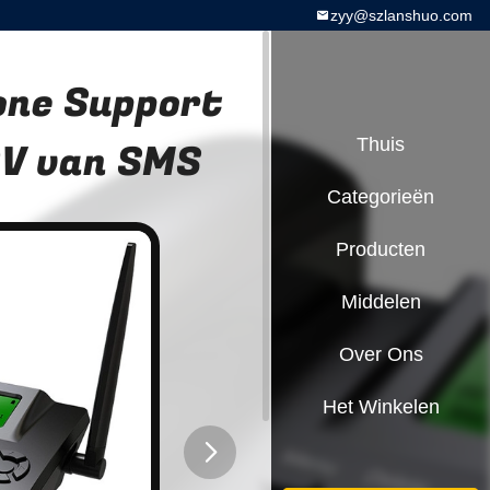
zyy@szlanshuo.com
one Support
0V van SMS
Thuis
Categorieën
Producten
Middelen
Over Ons
Het Winkelen