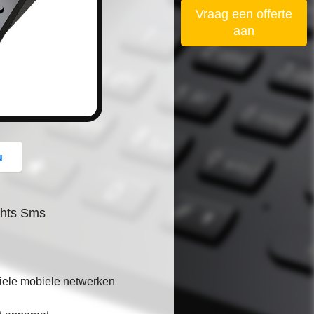
button
Vraag een offerte
aan
u
chts Sms
ele mobiele netwerken