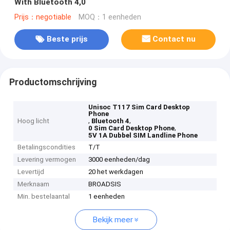
With Bluetooth 4,0
Prijs：negotiable
MOQ：1 eenheden
Beste prijs
Contact nu
Productomschrijving
Unisoc T117 Sim Card Desktop
Phone
,
,
Hoog licht
Bluetooth 4
,
0 Sim Card Desktop Phone
5V 1A Dubbel SIM Landline Phone
Betalingscondities
T/T
Levering vermogen
3000 eenheden/dag
Levertijd
20 het werkdagen
Merknaam
BROADSIS
Min. bestelaantal
1 eenheden
Bekijk meer