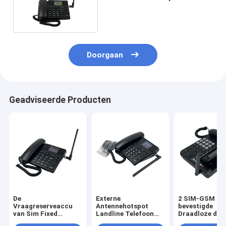
With Bluetooth 4,0
Doorgaan
Geadviseerde Producten
De
Externe
2 SIM-GSM
Vraagreserveaccu
Antennehotspot
bevestigde
van Sim Fixed
Landline Telefoon
Draadloze de
Wireless Phone Volte
met Dubbel Sim Card
Nummerweerga